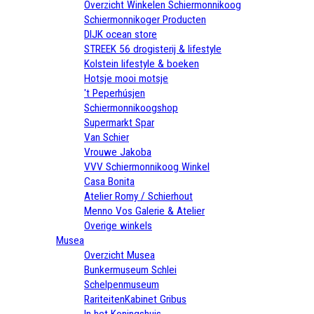
Overzicht Winkelen Schiermonnikoog
Schiermonnikoger Producten
DIJK ocean store
STREEK 56 drogisterij & lifestyle
Kolstein lifestyle & boeken
Hotsje mooi motsje
't Peperhúsjen
Schiermonnikoogshop
Supermarkt Spar
Van Schier
Vrouwe Jakoba
VVV Schiermonnikoog Winkel
Casa Bonita
Atelier Romy / Schierhout
Menno Vos Galerie & Atelier
Overige winkels
Musea
Overzicht Musea
Bunkermuseum Schlei
Schelpenmuseum
RariteitenKabinet Gribus
In het Koningshuis