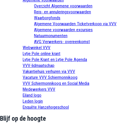
Overzicht Algemene voorwaarden
Reis- en annuleringsvoorwaarden
Waarborgfonds
Algemene Voorwaarden Ticketverkoop via VVV
Algemene voorwaarden excursies
Natuurmonumenten
AVG Verwerkers- overeenkomst
Webwinkel VVV
Lytje Pole online krant
Lytje Pole Krant en Lytje Pole Agenda
VVV-lidmaatschap
Vakantiehuis verhuren via VVV
Vacature VVV Schiermonnikoog
VVV Schiermonnikoog en Social Media
Medewerkers VVV
Eiland logo
Leden login
Enquête Hanzehogeschool
Blijf op de hoogte