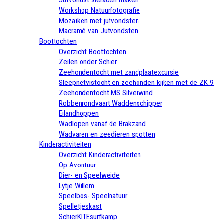
Workshop Natuurfotografie
Mozaïken met jutvondsten
Macramé van Jutvondsten
Boottochten
Overzicht Boottochten
Zeilen onder Schier
Zeehondentocht met zandplaatexcursie
Sleepnetvistocht en zeehonden kijken met de ZK 9
Zeehondentocht MS Silverwind
Robbenrondvaart Waddenschipper
Eilandhoppen
Wadlopen vanaf de Brakzand
Wadvaren en zeedieren spotten
Kinderactiviteiten
Overzicht Kinderactiviteiten
Op Avontuur
Dier- en Speelweide
Lytje Willem
Speelbos- Speelnatuur
Spelletjeskast
SchierKITEsurfkamp