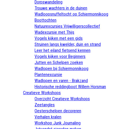
Dorpswandeling
Trouwe wachters in de duinen
Wadloopsnuffeltocht op Schiermonnikoog
Boottochten
Natuurexcursies Vrijwilligerscollectief
Wadexcursie met Thijs
Vogels kijken met een gids
Struinen langs kwelder, duin en strand
Leer het eiland fietsend kennen
Vogels kijken voor Beginners
Jutten en Schelpen zoeken
Wadlopen bij Schiermonnikoog
Plantenexcursie
Wadlopen en varen - Brakzand
Historische reddingboot Willem Horsman
Creatieve Workshops
Overzicht Creatieve Workshops
Zeetangles
Oesterschelpen decoreren
Verhalen kralen
Workshop Junk Journaling
Jutvondst sieraden maken