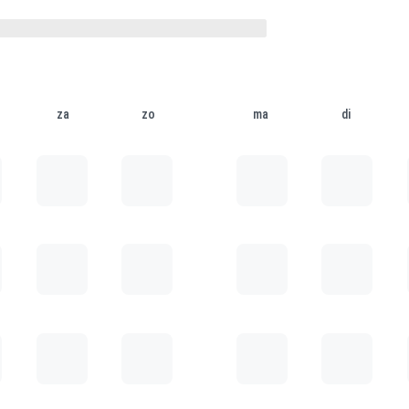
za
zo
ma
di