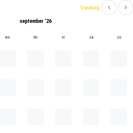
Vandaag
september ‘26
wo
do
vr
za
zo