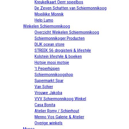
Kreukelkaart Oerrr speelbos
De Zeven Schatten van Schiermonnikoog
Moeilijke Monnik
Help Lumo
Winkelen Schiermonnikoog
Overzicht Winkelen Schiermonnikoog
Schiermonnikoger Producten
DIJK ocean store
STREEK 56 drogisterij & lifestyle
Kolstein lifestyle & boeken
Hotsje mooi motsje
't Peperhúsjen
Schiermonnikoogshop
Supermarkt Spar
Van Schier
Vrouwe Jakoba
VVV Schiermonnikoog Winkel
Casa Bonita
Atelier Romy / Schierhout
Menno Vos Galerie & Atelier
Overige winkels
Musea