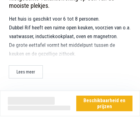
mooiste plekjes.
Het huis is geschikt voor 6 tot 8 personen.
Dubbel Rif heeft een ruime open keuken, voorzien van o.a.
vaatwasser, inductiekookplaat, oven en magnetron.
De grote eettafel vormt het middelpunt tussen de
keuken en de gezellige zithoek.
Waar je ook zit; overal uitzicht op de duinen.
Op de begane grond is een slaapkamer met tuindeuren,
Lees meer
met een tweepersoonsbed en een badkamer.
Op de bovenverdieping bevinden zich 3 slaapkamers
waarvan 1 slaapkamer met een tweepersoonsbed en een
Beschikbaarheid en
wastafel, en 2 slaapkamers met twee
prijzen
éénpersoonsbedden.
In de badkamer boven staat een wasmachine.
Eigenschappen