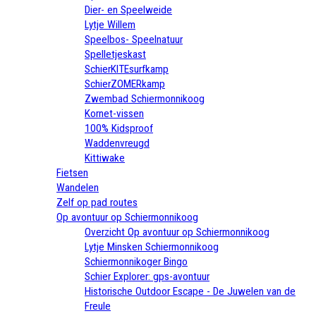
Dier- en Speelweide
Lytje Willem
Speelbos- Speelnatuur
Spelletjeskast
SchierKITEsurfkamp
SchierZOMERkamp
Zwembad Schiermonnikoog
Kornet-vissen
100% Kidsproof
Waddenvreugd
Kittiwake
Fietsen
Wandelen
Zelf op pad routes
Op avontuur op Schiermonnikoog
Overzicht Op avontuur op Schiermonnikoog
Lytje Minsken Schiermonnikoog
Schiermonnikoger Bingo
Schier Explorer: gps-avontuur
Historische Outdoor Escape - De Juwelen van de
Freule