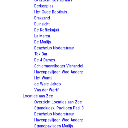
Berkenplas
Het Oude Boothuis
Brakzand
Duinzicht
De Koffiekajuit
La Marea
De Marlijn
Beachclub Noderstraun
Tox Bar
De 4 Dames
Schiermonnikoger Vishandel
Havenpaviljoen Wad Anderz
Het Wantij
de Ware Jakob
Van der Werff
Locaties aan Zee
Overzicht Locaties aan Zee
Strandkiosk: Paviljoen Paal 3
Beachclub Noderstraun
Havenpaviljoen Wad Anderz
Strandpaviljoen Marlijn