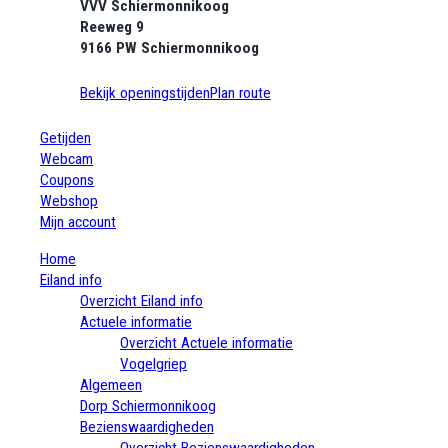
VVV Schiermonnikoog
Reeweg 9
9166 PW Schiermonnikoog
Bekijk openingstijden
Plan route
Getijden
Webcam
Coupons
Webshop
Mijn account
Home
Eiland info
Overzicht Eiland info
Actuele informatie
Overzicht Actuele informatie
Vogelgriep
Algemeen
Dorp Schiermonnikoog
Bezienswaardigheden
Overzicht Bezienswaardigheden