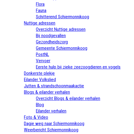
Flora
Fauna
Schitterend Schiermonnikoog
Nuttige adressen
Overzicht Nuttige adressen
Bij noodgevallen
Gezondheidszorg
Gemeente Schiermonnikoog
PostNL
Vervoer
Eerste hulp bij zieke zeezoogdieren en vogels
Donkerste plekje
Eilander Volkslied
Jutten & strandschoonmaakactie
Blogs & eilander verhalen
Overzicht Blogs & eilander verhalen
Blog
Eilander verhalen
Foto & Video
Dagje weg naar Schiermonnikoog
Weerbericht Schiermonnikoog