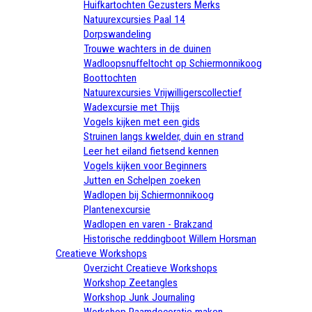
Huifkartochten Gezusters Merks
Natuurexcursies Paal 14
Dorpswandeling
Trouwe wachters in de duinen
Wadloopsnuffeltocht op Schiermonnikoog
Boottochten
Natuurexcursies Vrijwilligerscollectief
Wadexcursie met Thijs
Vogels kijken met een gids
Struinen langs kwelder, duin en strand
Leer het eiland fietsend kennen
Vogels kijken voor Beginners
Jutten en Schelpen zoeken
Wadlopen bij Schiermonnikoog
Plantenexcursie
Wadlopen en varen - Brakzand
Historische reddingboot Willem Horsman
Creatieve Workshops
Overzicht Creatieve Workshops
Workshop Zeetangles
Workshop Junk Journaling
Workshop Raamdecoratie maken