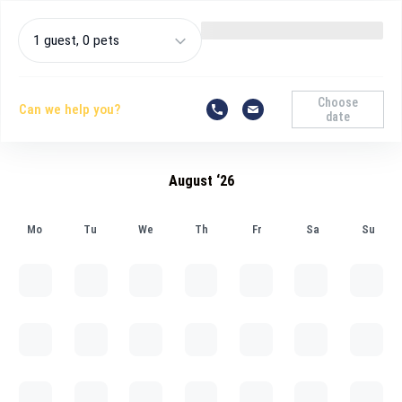
1 guest, 0 pets
Choose
Can we help you?
date
August ‘26
Mo
Tu
We
Th
Fr
Sa
Su