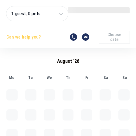
1 guest, 0 pets
Choose
Can we help you?
date
August ‘26
Mo
Tu
We
Th
Fr
Sa
Su