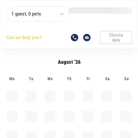
1 guest, 0 pets
Choose
Can we help you?
date
August ‘26
Mo
Tu
We
Th
Fr
Sa
Su