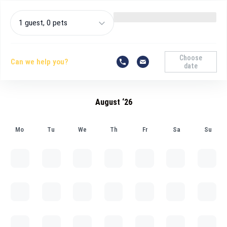
1 guest, 0 pets
Choose
Can we help you?
date
August ‘26
Mo
Tu
We
Th
Fr
Sa
Su