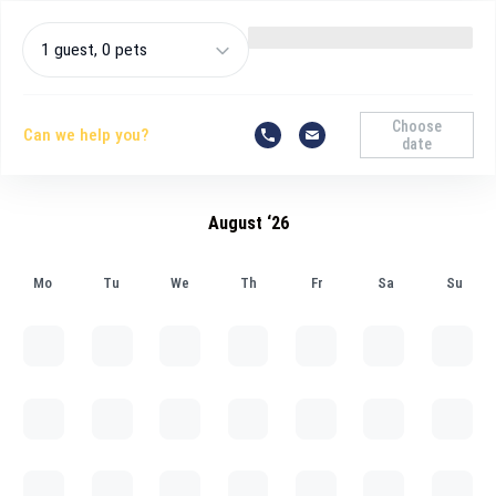
1 guest, 0 pets
Choose
Can we help you?
date
August ‘26
Mo
Tu
We
Th
Fr
Sa
Su